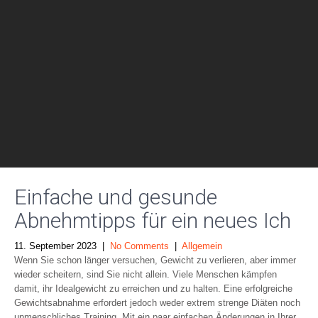
Einfache und gesunde
Abnehmtipps für ein neues Ich
11. September 2023
|
No Comments
|
Allgemein
Wenn Sie schon länger versuchen, Gewicht zu verlieren, aber immer
wieder scheitern, sind Sie nicht allein. Viele Menschen kämpfen
damit, ihr Idealgewicht zu erreichen und zu halten. Eine erfolgreiche
Gewichtsabnahme erfordert jedoch weder extrem strenge Diäten noch
unmenschliches Training. Mit ein paar einfachen Änderungen in Ihrer