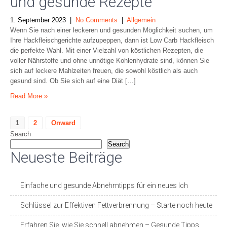
und gesunde Rezepte
1. September 2023
|
No Comments
|
Allgemein
Wenn Sie nach einer leckeren und gesunden Möglichkeit suchen, um
Ihre Hackfleischgerichte aufzupeppen, dann ist Low Carb Hackfleisch
die perfekte Wahl. Mit einer Vielzahl von köstlichen Rezepten, die
voller Nährstoffe und ohne unnötige Kohlenhydrate sind, können Sie
sich auf leckere Mahlzeiten freuen, die sowohl köstlich als auch
gesund sind. Ob Sie sich auf eine Diät […]
Read More »
Posts
1
2
Onward
Search
pagination
Search
Neueste Beiträge
Einfache und gesunde Abnehmtipps für ein neues Ich
Schlüssel zur Effektiven Fettverbrennung – Starte noch heute
Erfahren Sie, wie Sie schnell abnehmen – Gesunde Tipps